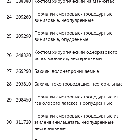
23.
188380
Костюм хирургический на манжетах
Перчатки смотровые/процедурные
24.
205280
виниловые, неопудренные
Перчатки смотровые/процедурные
25.
205290
виниловые, опудренные
Костюм хирургический одноразового
26.
248320
использования, нестерильный
27.
269290
Бахилы водонепроницаемые
28.
293810
Бахилы токопроводящие, нестерильные
Перчатки смотровые/процедурные из
29.
298450
гваюлового латекса, неопудренные
Перчатки смотровые/процедурные из
30.
311720
этиленвинилацетата, неопудренные,
нестерильные