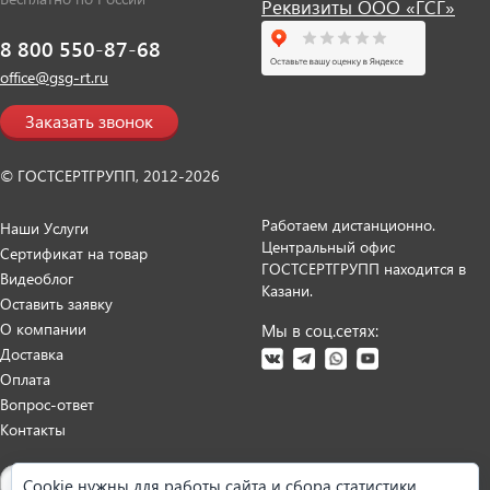
Реквизиты ООО «ГСГ»
8 800 550-87-68
office@gsg-rt.ru
Заказать звонок
© ГОСТСЕРТГРУПП, 2012-2026
Работаем дистанционно.
Наши Услуги
Центральный офис
Сертификат на товар
ГОСТСЕРТГРУПП находится в
Видеоблог
Казани.
Оставить заявку
О компании
Мы в соц.сетях:
Доставка
Оплата
Вопрос-ответ
Контакты
Карта сайта
Cookie нужны для работы сайта и сбора статистики.