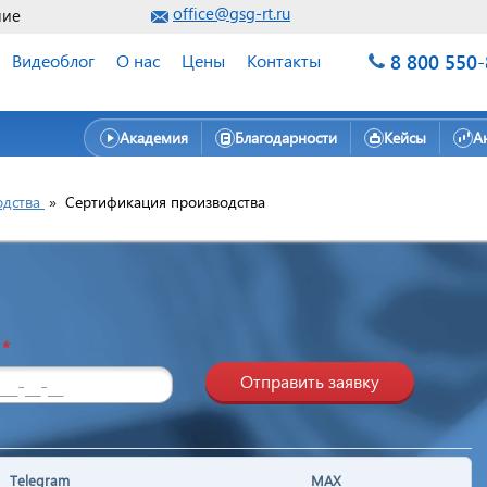
office@gsg-rt.ru
ние
8 800 550
Видеоблог
О нас
Цены
Контакты
Академия
Благодарности
Кейсы
А
одства
»
Сертификация производства
н
*
Отправить заявку
Telegram
MAX