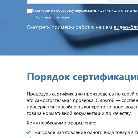
Я согласен на обработку персональных данных для ответа н
Политика
·
Согласие
Смотреть примеры работ в нашем
видео-бл
Порядок сертификаци
Процедура сертификации производства по своей с
это самостоятельная проверка. С другой — состав
проверяется способность конкретного производст
товара нормативной документации по качеству.
Кому необходимо оформление:
массовое изготовление одного вида товара в 