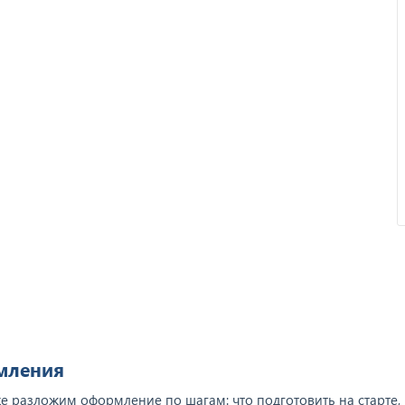
Отзыв от ООО "Пирамит".
рмления
 разложим оформление по шагам: что подготовить на старте, 