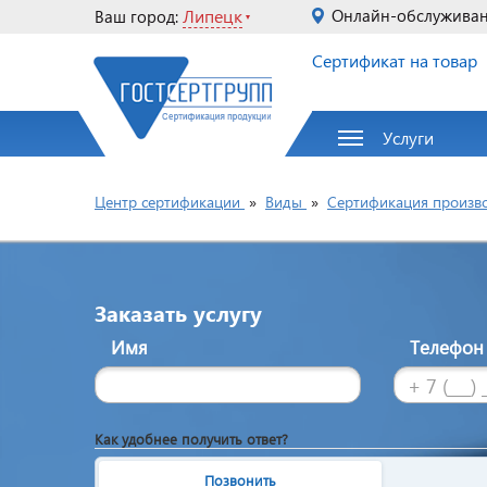
Липецк
Онлайн-обслужива
Ваш город:
Сертификат на товар
Услуги
Центр сертификации
»
Виды
»
Сертификация произв
Заказать услугу
Имя
Телефо
Как удобнее получить ответ?
Позвонить