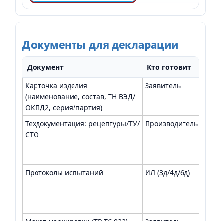
Документы для декларации
Документ
Кто готовит
Для
Карточка изделия
Заявитель
Иден
(наименование, состав, ТН ВЭД/
ОКПД2, серия/партия)
Техдокументация: рецептуры/ТУ/
Производитель
Дока
СТО
база
Протоколы испытаний
ИЛ (3д/4д/6д)
Пока
безо