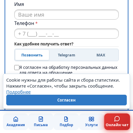
Имя
Телефон
*
Как удобнее получить ответ?
Позвонить
Telegram
MAX
Я согласен на обработку персональных данных
для ответа на обращение
·
Cookie нужны для работы сайта и сбора статистики.
Политика
Согласие
Нажмите «Согласен», чтобы закрыть сообщение.
Подробнее
Заказать консультацию
Согласен
Онлайн чат
Академия
Письма
Подбор
Услуги
Горячая линия:
8 800 550-87-68