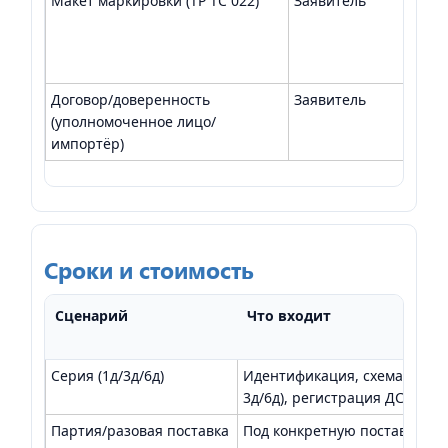
Макет маркировки (ТР ТС 022)
Заявитель
Пров
свед
Договор/доверенность
Заявитель
Полн
(уполномоченное лицо/
импортёр)
Сроки и стоимость
Сценарий
Что входит
Серия (1д/3д/6д)
Идентификация, схема, прот
3д/6д), регистрация ДС
Партия/разовая поставка
Под конкретную поставку, р