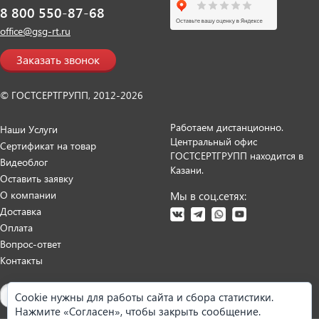
8 800 550-87-68
office@gsg-rt.ru
Заказать звонок
© ГОСТСЕРТГРУПП, 2012-2026
Работаем дистанционно.
Наши Услуги
Центральный офис
Сертификат на товар
ГОСТСЕРТГРУПП находится в
Видеоблог
Казани.
Оставить заявку
О компании
Мы в соц.сетях:
Доставка
Оплата
Вопрос-ответ
Контакты
Карта сайта
Cookie нужны для работы сайта и сбора статистики.
Нажмите «Согласен», чтобы закрыть сообщение.