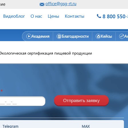
office@gsg-rt.ru
ние
8 800 550
Видеоблог
О нас
Цены
Контакты
Академия
Благодарности
Кейсы
А
Экологическая сертификация пищевой продукции
н
*
Отправить заявку
Telegram
MAX