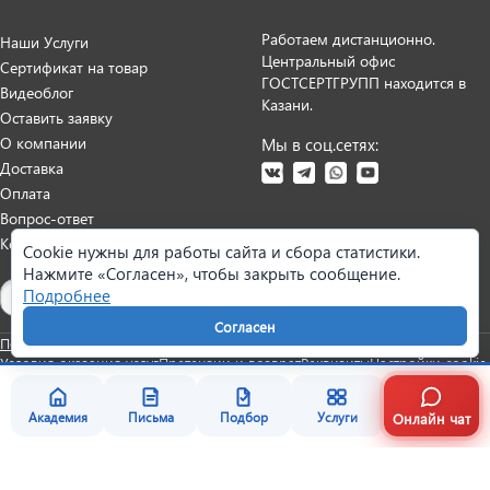
Работаем дистанционно.
Наши Услуги
Центральный офис
Сертификат на товар
ГОСТСЕРТГРУПП находится в
Видеоблог
Казани.
Оставить заявку
О компании
Мы в соц.сетях:
Доставка
Оплата
Вопрос-ответ
Контакты
Cookie нужны для работы сайта и сбора статистики.
Нажмите «Согласен», чтобы закрыть сообщение.
Карта сайта
Подробнее
Согласен
Политика персональных данных
Согласие на обработку данных
Условия оказания услуг
Претензии и возврат
Реквизиты
Настройки cookie
Онлайн чат
Академия
Письма
Подбор
Услуги