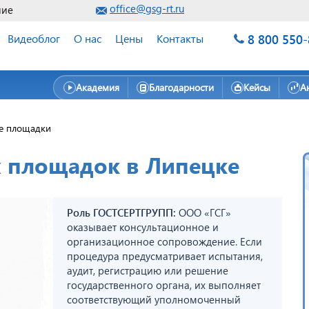
office@gsg-rt.ru
ние
8 800 550
Видеоблог
О нас
Цены
Контакты
Академия
Благодарности
Кейсы
А
е площадки
х площадок в Липецке
Роль ГОСТСЕРТГРУПП:
ООО «ГСГ»
оказывает консультационное и
организационное сопровождение. Если
процедура предусматривает испытания,
аудит, регистрацию или решение
государственного органа, их выполняет
соответствующий уполномоченный