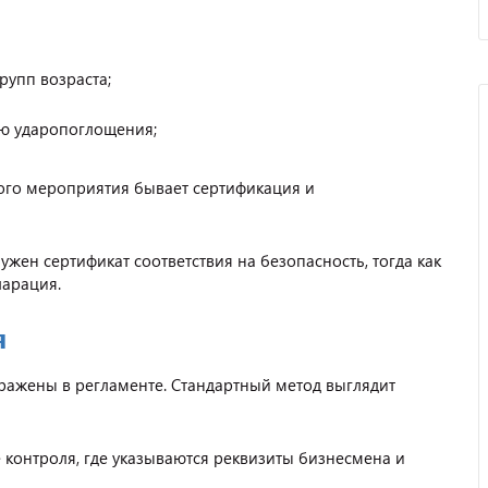
рупп возраста;
ю ударопоглощения;
ого мероприятия бывает сертификация и
 нужен сертификат соответствия на безопасность, тогда как
ларация.
я
ажены в регламенте. Стандартный метод выглядит
Отзыв от представителя
автосервиса "Ваш
Автомобиль".
 контроля, где указываются реквизиты бизнесмена и