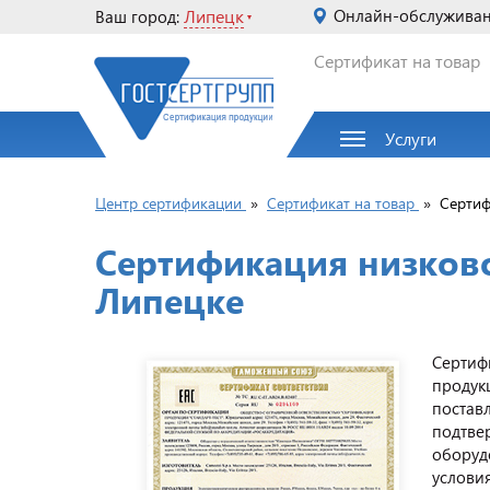
Липецк
Онлайн-обслужива
Ваш город:
Сертификат на товар
Услуги
Центр сертификации
»
Сертификат на товар
»
Сертиф
Сертификация низков
Липецке
Сертиф
продук
постав
подтве
оборуд
услови