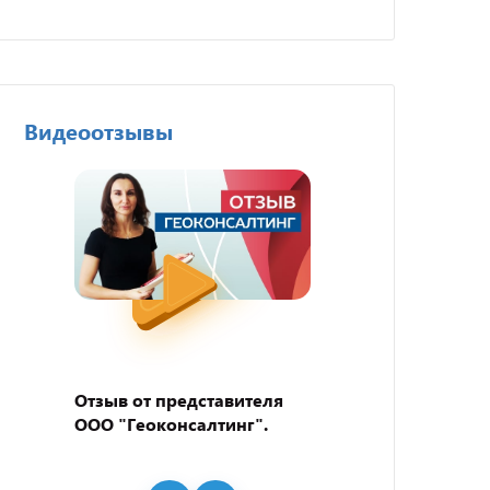
Видеоотзывы
Отзыв от представителя
Отзыв
ООО "Геоконсалтинг".
пивно
"BEER