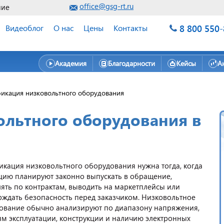
office@gsg-rt.ru
ние
8 800 550
Видеоблог
О нас
Цены
Контакты
Академия
Благодарности
Кейсы
А
икация низковольтного оборудования
ольтного оборудования в
икация низковольтного оборудования нужна тогда, когда
цию планируют законно выпускать в обращение,
лять по контрактам, выводить на маркетплейсы или
рждать безопасность перед заказчиком. Низковольтное
ование обычно анализируют по диапазону напряжения,
ям эксплуатации, конструкции и наличию электронных