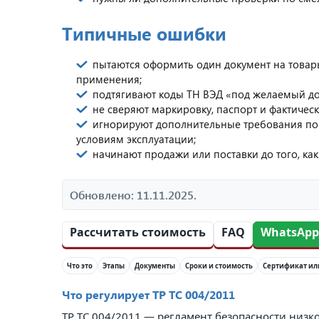
Типичные ошибки
пытаются оформить один документ на товар
применения;
подтягивают коды ТН ВЭД «под желаемый док
не сверяют маркировку, паспорт и фактичес
игнорируют дополнительные требования по 
условиям эксплуатации;
начинают продажи или поставки до того, как
Обновлено: 11.11.2025.
Рассчитать стоимость
FAQ
WhatsApp
Что это
Этапы
Документы
Сроки и стоимость
Сертификат ил
Что регулирует ТР ТС 004/2011
ТР ТС 004/2011 — регламент безопасности низ