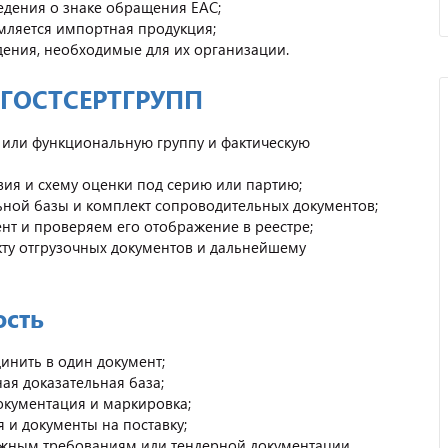
ведения о знаке обращения EAC;
рмляется импортная продукция;
ения, необходимые для их организации.
в ГОСТСЕРТГРУПП
 или функциональную группу и фактическую
ия и схему оценки под серию или партию;
ьной базы и комплект сопроводительных документов;
т и проверяем его отображение в реестре;
ту отгрузочных документов и дальнейшему
ость
инить в один документ;
Отзыв от представителя
ая доказательная база;
автосервиса "Ваш
документация и маркировка;
Автомобиль".
 и документы на поставку;
жным требованиям или тендерной документации.