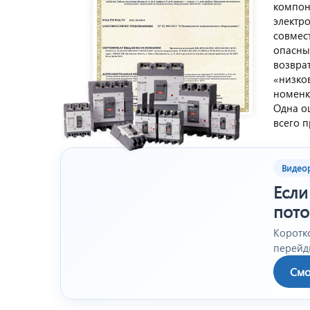
компоне
электр
совмес
опасны
возвра
«низко
номенк
Одна о
всего 
Видеор
Если
пото
Коротк
перейди
Смо